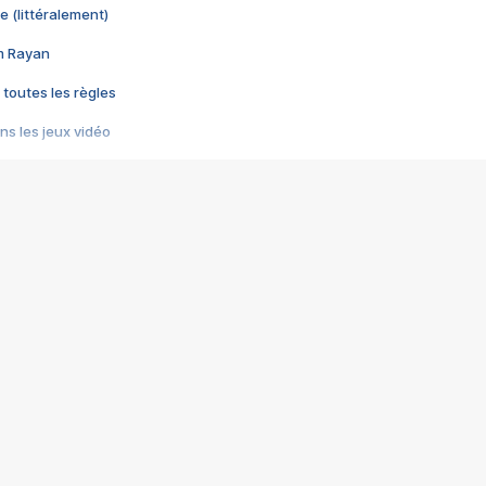
e (littéralement)
im Rayan
 toutes les règles
s les jeux vidéo
us choquant de Rockstar ? - Le scandale BULLY
e plus moche de Steam
du RÊVE tourne au CAUCHEMAR
pendant 8 heures
it… à tort
umiliés par un jeu vidéo
ire - Final Fantasy 8
ti un empire - Age of Empires
story DOFUS